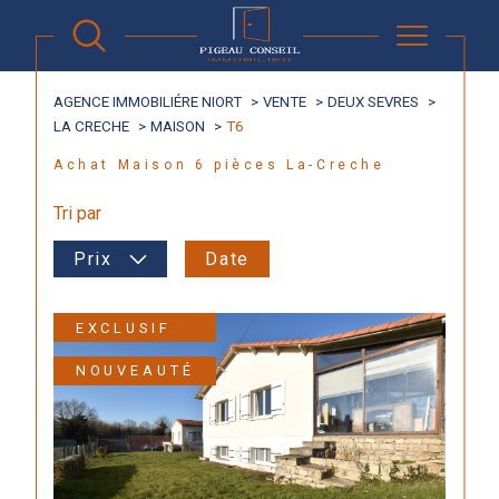
AGENCE IMMOBILIÉRE NIORT
VENTE
DEUX SEVRES
LA CRECHE
MAISON
T6
Achat Maison 6 pièces La-Creche
Tri par
Prix
Date
EXCLUSIF
NOUVEAUTÉ