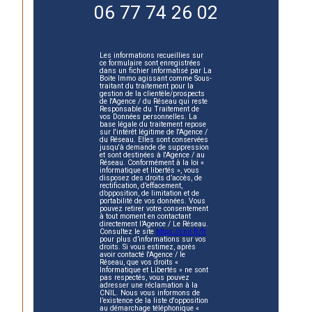
06 77 74 26 02
Les informations recueillies sur
ce formulaire sont enregistrées
dans un fichier informatisé par La
Boite Immo agissant comme Sous-
traitant du traitement pour la
gestion de la clientèle/prospects
de l'Agence / du Réseau qui reste
Responsable du Traitement de
vos Données personnelles. La
base légale du traitement repose
sur l'intérêt légitime de l'Agence /
du Réseau. Elles sont conservées
jusqu'à demande de suppression
et sont destinées à l'Agence / au
Réseau. Conformément à la loi «
informatique et libertés », vous
disposez des droits d’accès, de
rectification, d’effacement,
d’opposition, de limitation et de
portabilité de vos données. Vous
pouvez retirer votre consentement
à tout moment en contactant
directement l’Agence / Le Réseau.
Consultez le site
https://cnil.fr/fr
pour plus d’informations sur vos
droits. Si vous estimez, après
avoir contacté l'Agence / le
Réseau, que vos droits «
Informatique et Libertés » ne sont
pas respectés, vous pouvez
adresser une réclamation à la
CNIL. Nous vous informons de
l’existence de la liste d'opposition
au démarchage téléphonique «