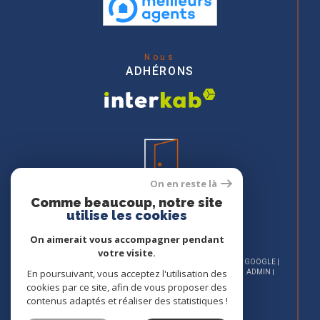
Nous
ADHÉRONS
On en reste là
Comme beaucoup, notre site
utilise les cookies
On aimerait vous accompagner pendant
votre visite.
© 2026 | TOUS DROITS RÉSERVÉS | TRADUCTION POWERED BY GOOGLE |
En poursuivant, vous acceptez l'utilisation des
NOS HONORAIRES
PLAN DU SITE
MENTIONS LÉGALES
ADMIN
NOS LIENS
POLITIQUE RGPD
COOKIES
cookies par ce site, afin de vous proposer des
contenus adaptés et réaliser des statistiques !