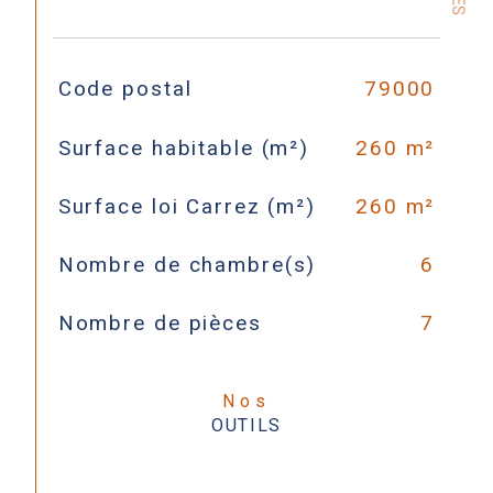
TRAD_SIROCCO_Caracteristique
Valeurs
Code postal
79000
Surface habitable (m²)
260 m²
Surface loi Carrez (m²)
260 m²
Nombre de chambre(s)
6
Nombre de pièces
7
Nos
OUTILS