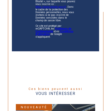
Bloctel », sur laquelle vous pouvez
vous inscrire ici :
https://www.bloctel.gouv.fr
. Dans
le cadre de la protection des
Données personnelles, nous vous
invitons à ne pas inscrire de
Données sensibles dans le
champ de saisie libre.
Ce site est protégé par
reCAPTCHA, les
Politiques de
Confidentialité
et es
Conditions
d'utilisation
de Google
s'appliquent.
Ces biens peuvent aussi
VOUS INTÉRESSER
NOUVEAUTÉ