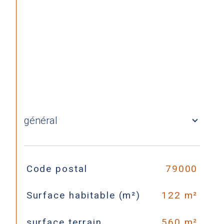
général
TRAD_SIROCCO_Caracteristique
Valeurs
Code postal
79000
Surface habitable (m²)
122 m²
surface terrain
560 m²